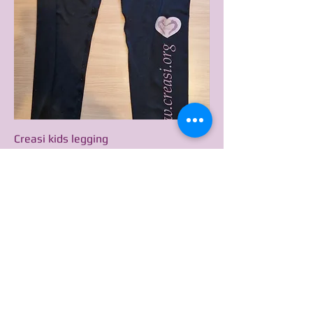
Creasi kids legging
Prijs
€ 20,00